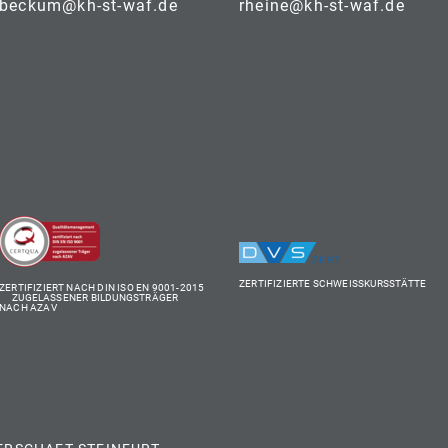
beckum@kh-st-waf.de
rheine@kh-st-waf.de
ZERTIFIZIERTE SCHWEISSKURSSTÄTTE
ZERTIFIZIERT NACH DIN ISO EN 9001-2015
ZUGELASSENER BILDUNGSTRÄGER
NACH AZAV