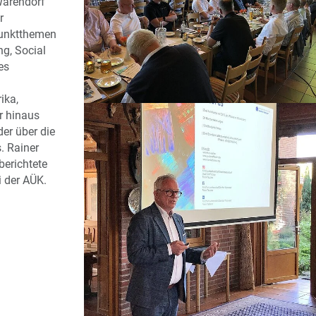
Warendorf
r
unktthemen
g, Social
es
ika,
r hinaus
der über die
. Rainer
berichtete
i der AÜK.