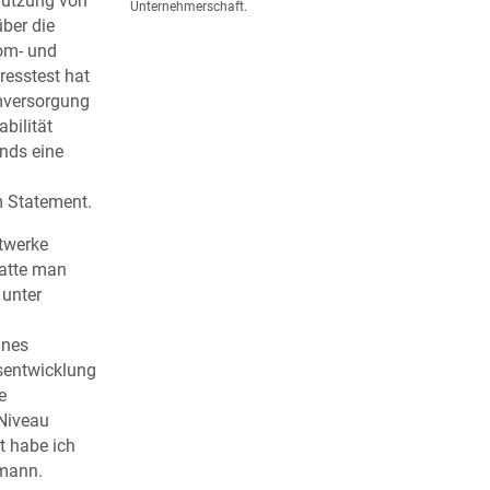
Nutzung von
Unternehmerschaft.
ber die
om- und
resstest hat
omversorgung
abilität
nds eine
 Statement.
twerke
atte man
 unter
ines
sentwicklung
e
Niveau
st habe ich
emann.