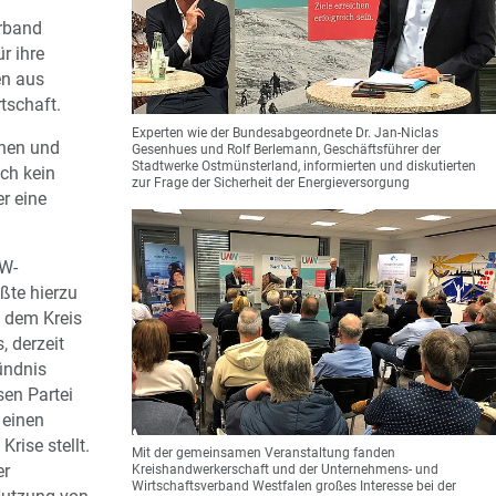
rband
r ihre
en aus
tschaft.
Experten wie der Bundesabgeordnete Dr. Jan-Niclas
nen und
Gesenhues und Rolf Berlemann, Geschäftsführer der
Stadtwerke Ostmünsterland, informierten und diskutierten
ch kein
zur Frage der Sicherheit der Energieversorgung
r eine
W-
ßte hierzu
 dem Kreis
, derzeit
ündnis
en Partei
 einen
Krise stellt.
Mit der gemeinsamen Veranstaltung fanden
er
Kreishandwerkerschaft und der Unternehmens- und
Wirtschaftsverband Westfalen großes Interesse bei der