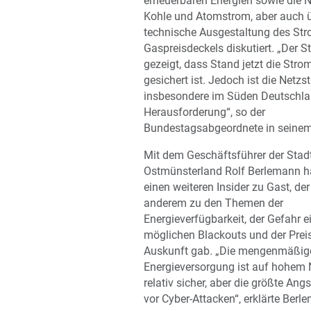
erneuerbaren Energien sowie die 
Kohle und Atomstrom, aber auch ü
technische Ausgestaltung des Str
Gaspreisdeckels diskutiert. „Der St
gezeigt, dass Stand jetzt die Str
gesichert ist. Jedoch ist die Netzst
insbesondere im Süden Deutschla
Herausforderung“, so der
Bundestagsabgeordnete in seinem
Mit dem Geschäftsführer der Stad
Ostmünsterland Rolf Berlemann h
einen weiteren Insider zu Gast, der
anderem zu den Themen der
Energieverfügbarkeit, der Gefahr e
möglichen Blackouts und der Prei
Auskunft gab. „Die mengenmäßig
Energieversorgung ist auf hohem 
relativ sicher, aber die größte Ang
vor Cyber-Attacken“, erklärte Berl