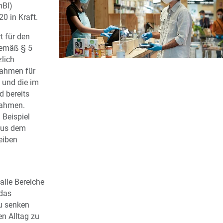
mBl)
20 in Kraft.
t für den
gemäß § 5
zlich
nahmen für
z und die im
d bereits
nahmen.
 Beispiel
aus dem
eiben
alle Bereiche
 das
zu senken
en Alltag zu